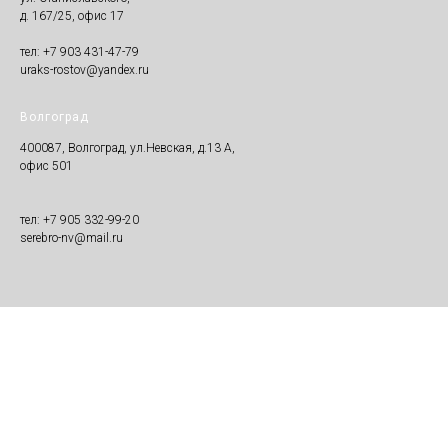
д. 167/25, офис 17
тел: +7 903 431-47-79
uraks-rostov@yandex.ru
Волгоград
400087, Волгоград, ул.Невская, д.13 А,
офис 501
тел: +7 905 332-99-20
serebro-nv@mail.ru